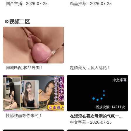
明星大侦探第九季
2026 · 更新中
推理/悬疑
高能案件烧脑反转
9.5